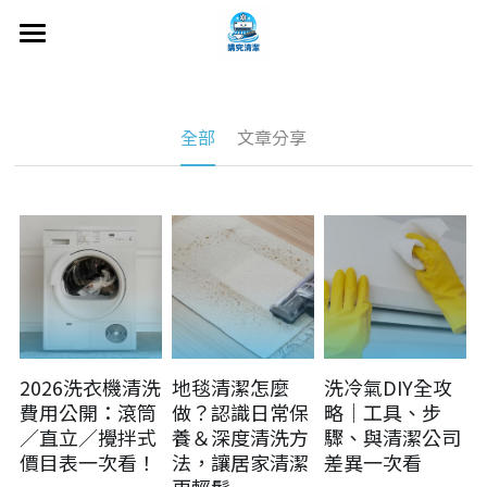
首頁
關於我們
全部
文章分享
冷氣機清洗
洗衣機清洗
床墊清洗
沙發清洗
抗敏健康除蟎
2026洗衣機清洗
地毯清潔怎麼
洗冷氣DIY全攻
費用公開：滾筒
做？認識日常保
略｜工具、步
地毯 窗簾 辦公椅
／直立／攪拌式
養＆深度清洗方
驟、與清潔公司
價目表一次看！
法，讓居家清潔
差異一次看
文章分享
更輕鬆