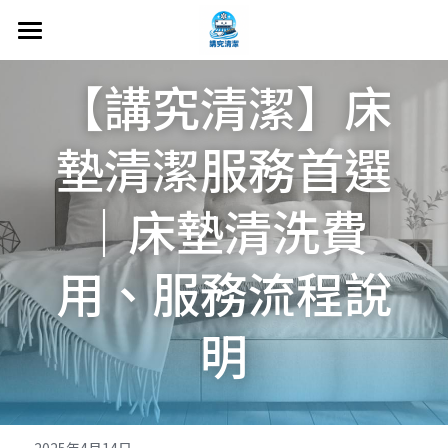
首頁
【講究清潔】床
關於我們
墊清潔服務首選
冷氣機清洗
｜床墊清洗費
洗衣機清洗
床墊清洗
用、服務流程說
沙發清洗
明
抗敏健康除蟎
地毯 窗簾 辦公椅
文章分享