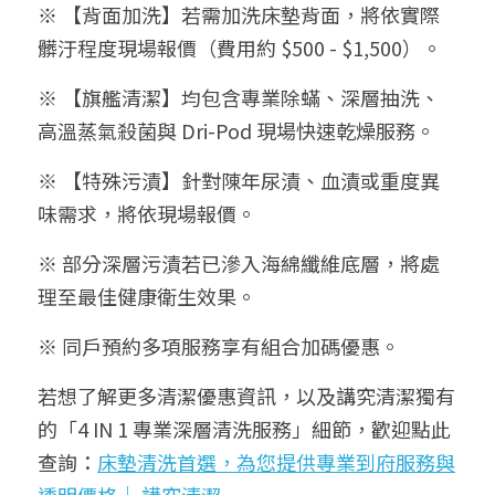
※ 【背面加洗】若需加洗床墊背面，將依實際
髒汙程度現場報價（費用約 $500 - $1,500）。
※ 【旗艦清潔】均包含專業除蟎、深層抽洗、
高溫蒸氣殺菌與 Dri-Pod 現場快速乾燥服務。
※ 【特殊污漬】針對陳年尿漬、血漬或重度異
味需求，將依現場報價。
※ 部分深層污漬若已滲入海綿纖維底層，將處
理至最佳健康衛生效果。
※ 同戶預約多項服務享有組合加碼優惠。
若想了解更多清潔優惠資訊，以及講究清潔獨有
的「4 IN 1 專業深層清洗服務」細節，歡迎點此
查詢：
床墊清洗首選，為您提供專業到府服務與