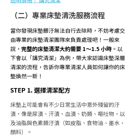
透明價格｜ 講究清潔
（二）專業床墊清洗服務流程
當你發現床墊髒汙無法自行去除時，不妨考慮交
由專業的床墊清潔團隊來負責處理吧！一般來
說，
完整的床墊清潔大約需要 1～1.5 小時
。以
下會以「講究清潔」為例，帶大家認識床墊深層
清潔的流程，告訴你專業清潔人員如何讓你的床
墊煥然一新！
STEP 1. 選擇清潔配方
床墊上可能會有不少日常生活中意外殘留的汙
漬，像是尿漬、汗漬、血漬、奶類、嘔吐物，以
及油脂與色素類汙漬（如皮脂、食物油、墨水、
顏料）。