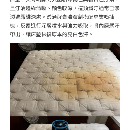
且汙漬邊緣清晰、顏色較深，這類髒汙通常已滲
透進纖維深處。透過酵素清潔劑搭配專業噴抽
機，反覆進行深層噴水與強力吸取，將內層髒汙
帶出，讓床墊恢復原本的亮白色澤。