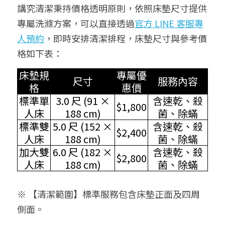
講究清潔秉持價格透明原則，依照床墊尺寸提供
專屬洗滌方案，可以直接透過
官方
LINE 客服專
人預約
，即時安排清潔排程，床墊尺寸與參考價
格如下表：
床墊規
專屬優
尺寸
服務內容
格
惠價
標準單
3.0 尺 (91 ×
含速乾、殺
$1,800
人床
188 cm)
菌、除蟎
標準雙
5.0 尺 (152 ×
含速乾、殺
$2,400
人床
188 cm)
菌、除蟎
加大雙
6.0 尺 (182 ×
含速乾、殺
$2,800
人床
188 cm)
菌、除蟎
※ 【清潔範圍】標準服務包含床墊正面及四周
側面。