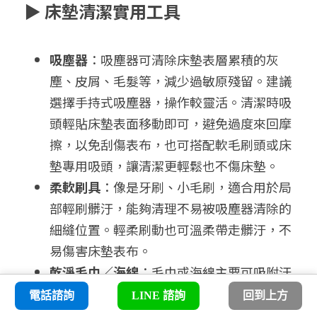
▶ 床墊清潔實用工具
吸塵器
：吸塵器可清除床墊表層累積的灰
塵、皮屑、毛髮等，減少過敏原殘留。建議
選擇手持式吸塵器，操作較靈活。清潔時吸
頭輕貼床墊表面移動即可，避免過度來回摩
擦，以免刮傷表布，也可搭配軟毛刷頭或床
墊專用吸頭，讓清潔更輕鬆也不傷床墊。
柔軟刷具
：像是牙刷、小毛刷，適合用於局
部輕刷髒汙，能夠清理不易被吸塵器清除的
細縫位置。輕柔刷動也可溫柔帶走髒汙，不
易傷害床墊表布。
乾淨毛巾／海綿
：毛巾或海綿主要可吸附汙
漬或清理殘留的清潔劑，是濕式清潔後不可
電話諮詢
LINE 諮詢
回到上方
或缺的工具。透過按壓的方式可吸走水分，