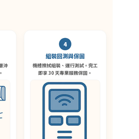
4
組裝回測與保固
層沖
機體擦拭組裝、運行測試。完工
。
即享 30 天專業服務保固。