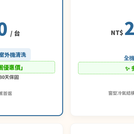
0
NT$
/ 台
0 室外機清洗
全
揪團優惠價」
✨
30天保固
窗型冷氣結
薦首選