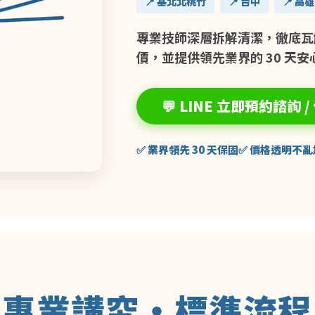
📍 基北北桃竹
📍 台中
📍 高雄
專業技師深層拆解清潔，徹底瓦
價，並提供領先業界的 30 天安
💬 LINE 立即預約諮詢 /
✅ 業界領先 30 天保固
✅ 價格透明不亂
專業講究・標準流程