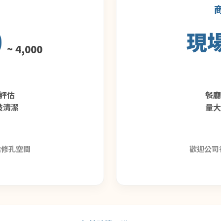
商
0
現
~ 4,000
評估
餐
鼓清潔
量
維修孔空間
歡迎公司