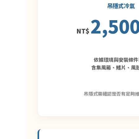
吊隱式冷氣
2,50
NT$
依據環境與安裝條件
含集風箱、鰭片、風
吊隱式需確認是否有足夠