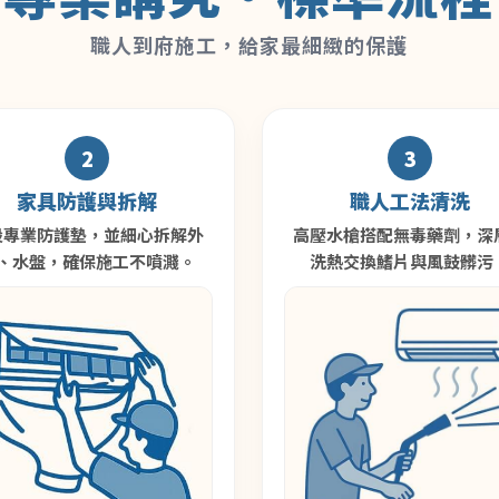
職人到府施工，給家最細緻的保護
2
3
家具防護與拆解
職人工法清洗
設專業防護墊，並細心拆解外
高壓水槍搭配無毒藥劑，深
、水盤，確保施工不噴濺。
洗熱交換鰭片與風鼓髒污