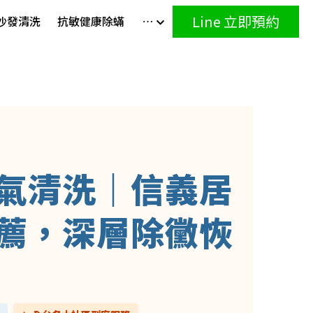
Line 立即預約
沙發清洗
抗敏健康除蟎
…
氣清洗｜信義居
薦，深層除黴恢