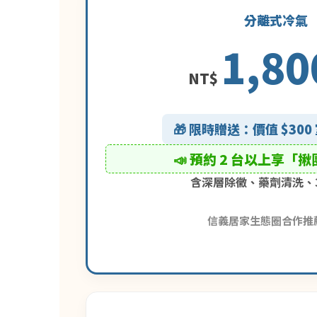
分離式冷氣
1,80
NT$
🎁 限時贈送：價值 $30
📣 預約 2 台以上享「
含深層除黴、藥劑清洗、
信義居家生態圈合作推